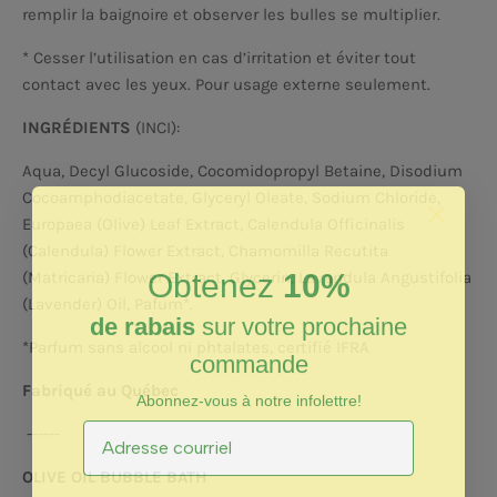
remplir la baignoire et observer les bulles se multiplier.
* Cesser l’utilisation en cas d’irritation et éviter tout
contact avec les yeux. Pour usage externe seulement.
INGRÉDIENTS
(INCI):
Aqua, Decyl Glucoside, Cocomidopropyl Betaine, Disodium
Cocoamphodiacetate, Glyceryl Oleate, Sodium Chloride,
Europaea (Olive) Leaf Extract, Calendula Officinalis
(Calendula) Flower Extract, Chamomilla Recutita
Obtenez
10%
(Matricaria) Flower Extract, Glycerin, Lavandula Angustifolia
(Lavender) Oil, Pafum*.
de rabais
sur votre prochaine
*Parfum sans alcool ni phtalates, certifié IFRA
commande
Fabriqué au Québec
Abonnez-vous à notre infolettre!
------
OLIVE OIL BUBBLE BATH