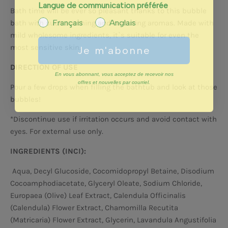
Langue de communication préférée
Bath time will be ever so pleasant thanks to this bubble
Français
Anglais
bath with such soothing and nurturing aromas. Made with
mild wholesome ingredients, it`s suitable for even the
Je m'abonne
most sensitive skin.
DIRECTION OF USE
En vous abonnant, vous acceptez de recevoir nos
offres et nouvelles par courriel.
Pour a few drops when filling the bathtub and look at those
bubbles!
*Discontinue use if irritation occurs and avoid contact with
eyes. For external use only.
INGREDIENTS (INCI):
Aqua, Decyl Glucoside, Cocomidopropyl Betaine, Disodium
Cocoamphodiacetate, Glyceryl Oleate, Sodium Chloride,
Europaea (Olive) Leaf Extract, Calendula Officinalis
(Calendula) Flower Extract, Chamomilla Recutita
(Matricaria) Flower Extract, Glycerin, Lavandula Angustifolia