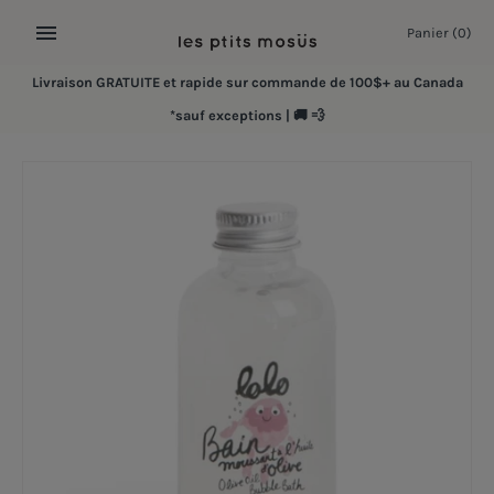
Passer
Panier
(0)
au
contenu
Livraison GRATUITE et rapide sur commande de 100$+ au Canada
*sauf exceptions | 🚚 💨