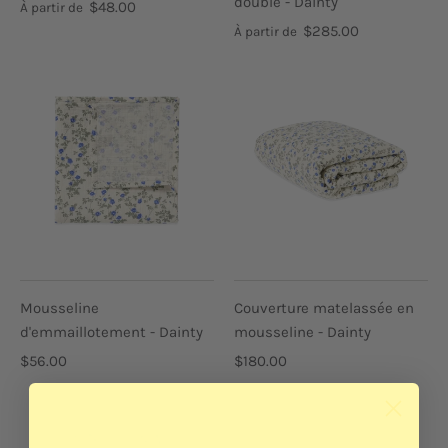
double - Dainty
$48.00
À partir de
$285.00
À partir de
Mousseline
Couverture matelassée en
d'emmaillotement - Dainty
mousseline - Dainty
$56.00
$180.00