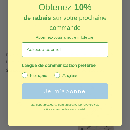
Obtenez
10%
de rabais
sur votre prochaine
commande
Abonnez-vous à notre infolettre!
Drap contour mousseline |
Housse de couette | Lit
Lit simple - Dainty
simple - Dainty
Langue de communication préférée
$128.00
$208.00
À partir de
Français
Anglais
Je m'abonne
En vous abonnant, vous acceptez de recevoir nos
offres et nouvelles par courriel.