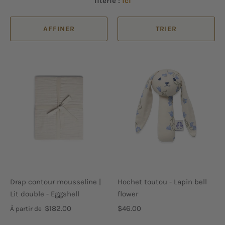
literie :
ici
AFFINER
TRIER
Drap contour mousseline |
Hochet toutou - Lapin bell
Lit double - Eggshell
flower
$182.00
$46.00
À partir de