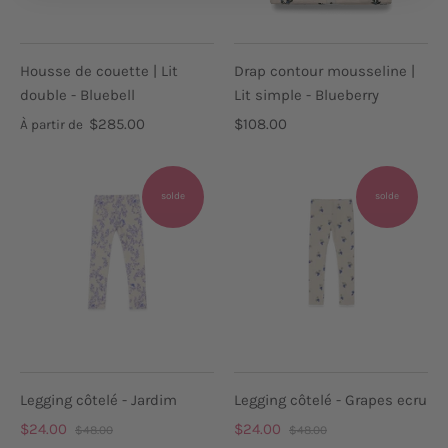
Housse de couette | Lit
Drap contour mousseline |
double - Bluebell
Lit simple - Blueberry
$285.00
$108.00
À partir de
solde
solde
Legging côtelé - Jardim
Legging côtelé - Grapes ecru
$24.00
$24.00
$48.00
$48.00