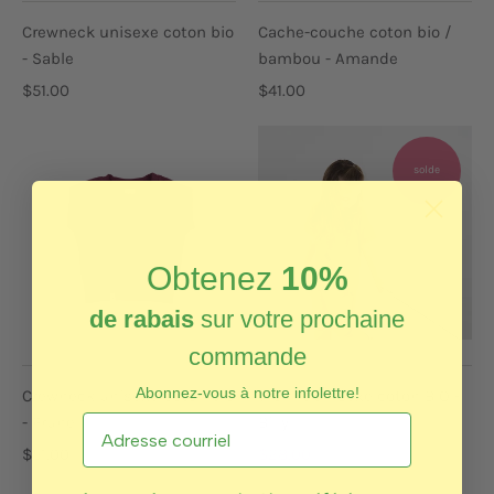
Crewneck unisexe coton bio
Cache-couche coton bio /
- Sable
bambou - Amande
$51.00
$41.00
solde
Obtenez
10%
de rabais
sur votre prochaine
commande
Abonnez-vous à notre infolettre!
Crewneck unisexe coton bio
T-Shirt unisexe coton BIO -
- Prune
Billy
$51.00
$28.00
$37.00