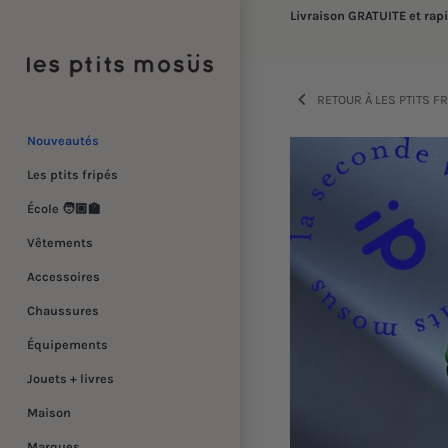
Passer
Livraison GRATUITE et rap
au
contenu
RETOUR À LES PTITS F
Nouveautés
Les ptits fripés
École 🧑🏼‍🏫
Vêtements
Accessoires
Chaussures
Équipements
Jouets + livres
Maison
Marques