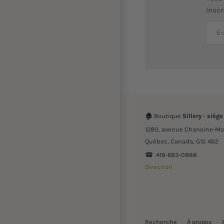
Inscr
🏠
Boutique
Sillery - siège
1280, avenue Chanoine-Mo
Québec, Canada, G1S 4B2
☎︎ 418-683-0888
Direction
Recherche
·
À propos
·