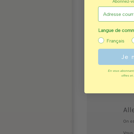
Abonnez-vou
VE
Vous 
le, v
Langue de commu
Français
Je 
En vous abonnant,
offres et
All
On e
Vous 