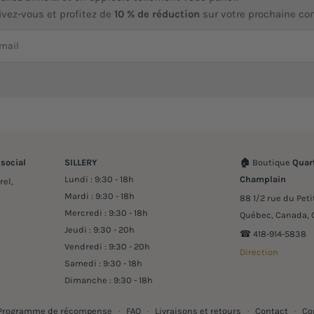
ivez-vous et profitez de
10 % de réduction
sur votre prochaine c
 social
SILLERY
🏠
Boutique
Quart
Lundi : 9:30 - 18h
Champlain
rel,
Mardi : 9:30 - 18h
88 1/2 rue du Pet
Mercredi : 9:30 - 18h
Québec, Canada, 
Jeudi : 9:30 - 20h
☎︎ 418-914-5838
Vendredi : 9:30 - 20h
Direction
Samedi : 9:30 - 18h
Dimanche : 9:30 - 18h
Programme de récompense
·
FAQ
·
Livraisons et retours
·
Contact
·
Co