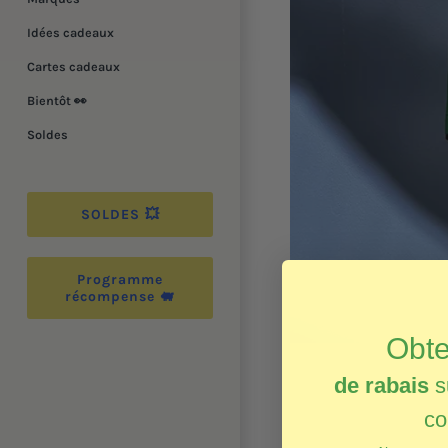
Idées cadeaux
Cartes cadeaux
Bientôt 👀
Soldes
SOLDES 💥
Programme
récompense 🐖
Obt
de rabais
s
c