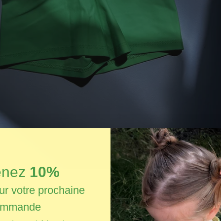
enez
10%
ur votre prochaine
ommande