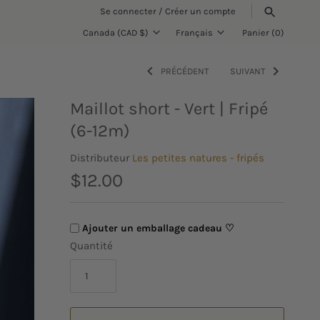
Se connecter
/
Créer un compte
Canada (CAD $)
Français
Panier
(0)
Devise
Langue
PRÉCÉDENT
SUIVANT
RECHERCHE
Maillot short - Vert | Fripé
(6-12m)
Distributeur
Les petites natures - fripés
$12.00
Ajouter un emballage cadeau ♡
Quantité