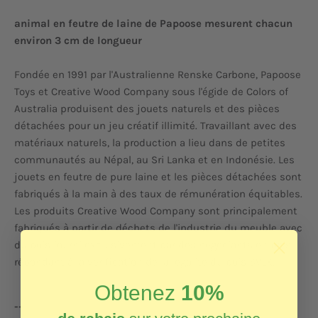
animal en feutre de laine de Papoose mesurent chacun
environ 3 cm de longueur
Fondée en 1991 par l'Australienne Renske Carbone, Papoose
Toys et Creative Wood Company sous l'égide de Colors of
Australia produisent des jouets naturels et des pièces
détachées pour un jeu créatif illimité. Travaillant avec des
matériaux naturels, la production a lieu dans de petites
communautés au Népal, au Sri Lanka et en Indonésie. Les
jouets en feutre de pure laine et les pièces détachées sont
fabriqués à la main à des taux de rémunération équitables.
Les produits Creative Wood Company sont principalement
fabriqués à partir de déchets de l'industrie du meuble avec
du bois fourni exclusivement par des négociants en bois
répondant à la vérification de la légalité du bois SVLK.
Obtenez
10%
----