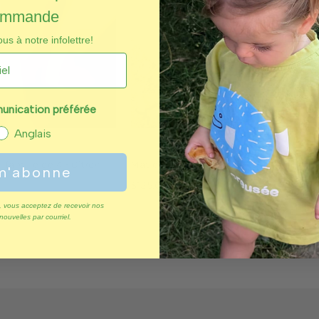
ommande
s à notre infolettre!
nication préférée
ACHAT
ACHAT
RAPIDE
RAPIDE
Anglais
 famille de 4 - Citron
Mat en cuir végétalien | famille de 4 - 
m'abonne
$135.00
 vous acceptez de recevoir nos
 nouvelles par courriel.