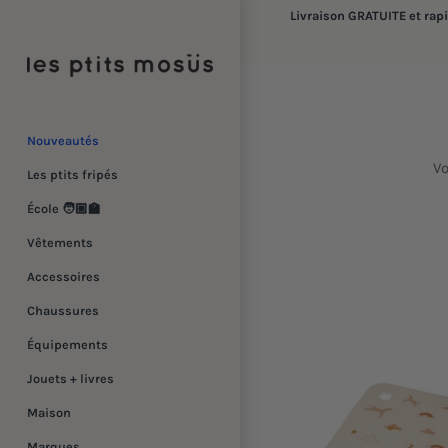
Passer
Livraison GRATUITE et rap
au
contenu
Nouveautés
Vo
Les ptits fripés
École 🧑🏼‍🏫
Vêtements
Accessoires
Chaussures
Équipements
Jouets + livres
Maison
Marques