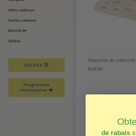
Idées cadeaux
Cartes cadeaux
Bientôt 👀
Soldes
Napperon de créativité 
SOLDES 💥
$38.00
Programme
récompense 🐖
Obt
de rabais
s