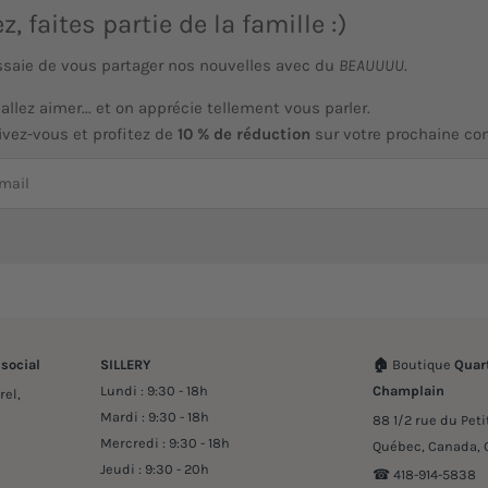
ez, faites partie de la famille :)
ssaie de vous partager nos nouvelles avec du
BEAUUUU
.
allez aimer... et on apprécie tellement vous parler.
ivez-vous et profitez de
10 % de réduction
sur votre prochaine c
 social
SILLERY
🏠
Boutique
Quart
Lundi : 9:30 - 18h
Champlain
rel,
Mardi : 9:30 - 18h
88 1/2 rue du Pet
Mercredi : 9:30 - 18h
Québec, Canada, 
Jeudi : 9:30 - 20h
☎︎ 418-914-5838