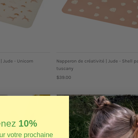
ACHAT
ACHAT
RAPIDE
RAPIDE
| Jude - Unicorn
Napperon de créativité | Jude - Shell p
tuscany
$39.00
enez
10%
ur votre prochaine