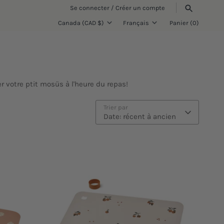
Se connecter
/
Créer un compte
Canada (CAD $)
Français
Panier
(0)
Devise
Langue
RECHERCHE
 votre ptit mosüs à l'heure du repas!
Trier par
Date: récent à ancien