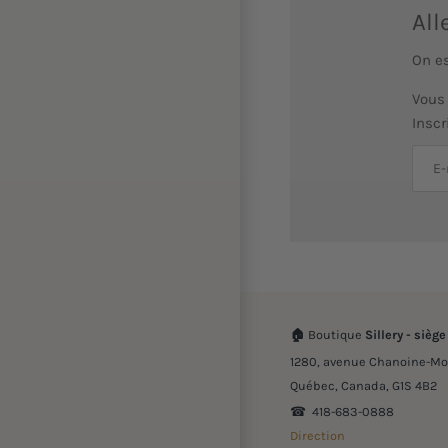
All
On e
Vous 
Inscr
🏠
Boutique
Sillery - siège
1280, avenue Chanoine-Mo
Québec, Canada, G1S 4B2
☎︎ 418-683-0888
Direction