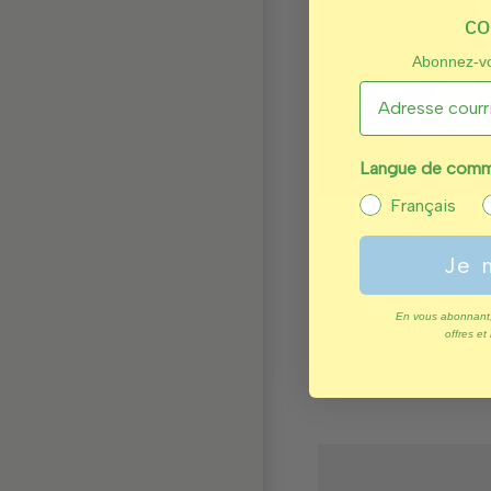
c
Abonnez-vou
Langue de commu
Français
Mat en cuir végétalien |
Je 
$135.00
En vous abonnant,
offres et