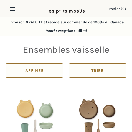
Passer
Panier
(0)
au
contenu
Livraison GRATUITE et rapide sur commande de 100$+ au Canada
*sauf exceptions | 🚚 💨
Ensembles vaisselle
AFFINER
TRIER